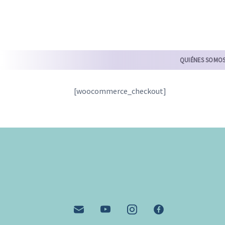
Skip
to
content
QUIÉNES SOMO
[woocommerce_checkout]