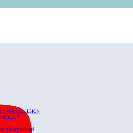
 Y PARA SU SESIÓN
IC EGG ®
 cambiaron vidas!