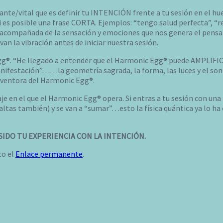
ante/vital que es definir tu INTENCIÓN frente a tu sesión en el h
 es posible una frase CORTA. Ejemplos: “tengo salud perfecta”, “re
r acompañada de la sensación y emociones que nos genera el pensa
evan la vibración antes de iniciar nuestra sesión.
Egg®. “He llegado a entender que el Harmonic Egg® puede AMPLIFI
festación”……la geometría sagrada, la forma, las luces y el sonido
inventora del Harmonic Egg®.
e en el que el Harmonic Egg® opera. Si entras a tu sesión con una i
ltas también) y se van a “sumar”…esto la física quántica ya lo ha
IDO TU EXPERIENCIA CON LA INTENCIÓN.
to el
Enlace permanente
.