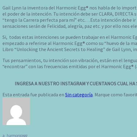
Gail Lynn la inventora del Harmonic Egg® nos habla de lo import
el poder de la intención. Tu intención debe ser CLARA, DIRECTA si
“tengo la Carrera perfecta para mí” etc.…Esta intención debe i
sensaciones serán de Felicidad, alegría, paz etc. y por ello nos el
Si, todas estas intenciones se pueden trabajar en el Harmonic 
empezado a referirse al Harmonic Egg® como su “huevo de la mani
Libro “Unlocking the Ancient Secrets to Healing” de Gail Lynn, 
Tus pensamientos, tu intención son vibración, están en el lenguaj
“encontrar” con las frecuencias emitidas por el Harmonic Egg® (a
INGRESA A NUESTRO INSTAGRAM Y CUENTANOS CUAL HA S
Esta entrada fue publicada en
Sin categoría
. Marque como favori
a_harmonicegg