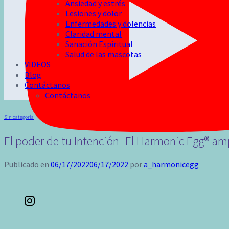
Ansiedad y estrés
Lesiones y dolor
Enfermedades y dolencias
Claridad mental
Sanación Espiritual
Salud de las mascotas
VIDEOS
Blog
Contáctanos
Contáctanos
Sin categoría
El poder de tu Intención- El Harmonic Egg® amp
Publicado en
06/17/2022
06/17/2022
por
a_harmonicegg