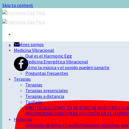
Skip to content
Quiénes somos
Medicina Vibracional
Qué es el Harmonic Egg
Medicina Energética Vibracional
Cómo la música y el sonido pueden sanarte
Preguntas frecuentes
Terapias
Terapias
Terapias presenciales
Terapias a distancia
Tarifario
PROTOCOLO COVID- 19 DENTRO DE NUESTRO LOCAL
RECOMENDACIONES PARA SU SESIÓN EN EL HARMON
Historias
¡Historias de éxito y transformaciones positivas, que