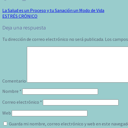
La Salud es un Proceso y tu Sanación un Modo de Vida
ESTRÉS CRÓNICO
Deja una respuesta
Tu dirección de correo electrónico no será publicada.
Los campos 
Comentario
Nombre
*
Correo electrónico
*
Web
Guarda mi nombre, correo electrónico y web en este navegad