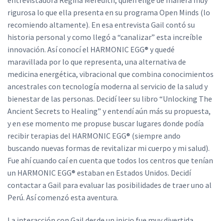
entrevistadora Regina Meredith, quien elige de manera muy
rigurosa lo que ella presenta en su programa Open Minds (lo
recomiendo altamente). En esa entrevista Gail contó su
historia personal y como llegó a “canalizar” esta increíble
innovación. Así conocí el HARMONIC EGG® y quedé
maravillada por lo que representa, una alternativa de
medicina energética, vibracional que combina conocimientos
ancestrales con tecnología moderna al servicio de la salud y
bienestar de las personas. Decidí leer su libro “Unlocking The
Ancient Secrets to Healing” y entendí aún más su propuesta,
y en ese momento me propuse buscar lugares donde podía
recibir terapias del HARMONIC EGG® (siempre ando
buscando nuevas formas de revitalizar mi cuerpo y mi salud).
Fue ahí cuando caí en cuenta que todos los centros que tenían
un HARMONIC EGG® estaban en Estados Unidos. Decidí
contactar a Gail para evaluar las posibilidades de traer uno al
Perú. Así comenzó esta aventura.
La interacción con Gail desde un inicio fue muy divertida,